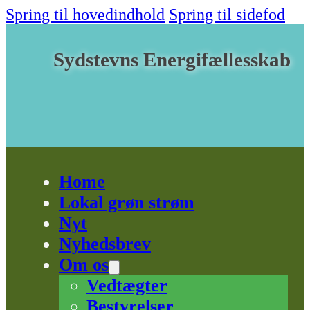
Spring til hovedindhold
Spring til sidefod
Sydstevns Energifællesskab
Home
Lokal grøn strøm
Nyt
Nyhedsbrev
Om os
Vedtægter
Bestyrelser