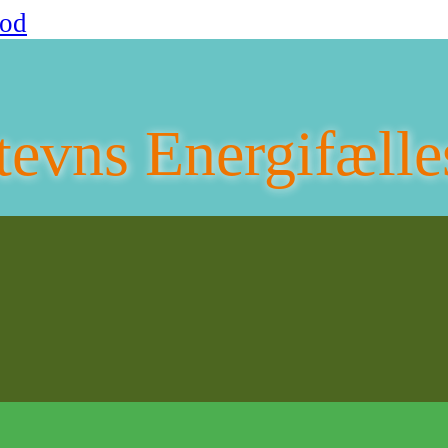
fod
tevns Energifælle