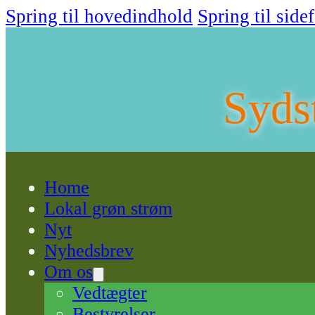
Spring til hovedindhold
Spring til side
Syds
Home
Lokal grøn strøm
Nyt
Nyhedsbrev
Om os
Vedtægter
Bestyrelser