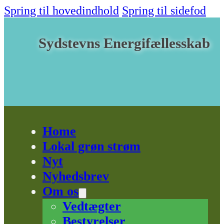
Spring til hovedindhold
Spring til sidefod
Sydstevns Energifællesskab
Home
Lokal grøn strøm
Nyt
Nyhedsbrev
Om os
Vedtægter
Bestyrelser