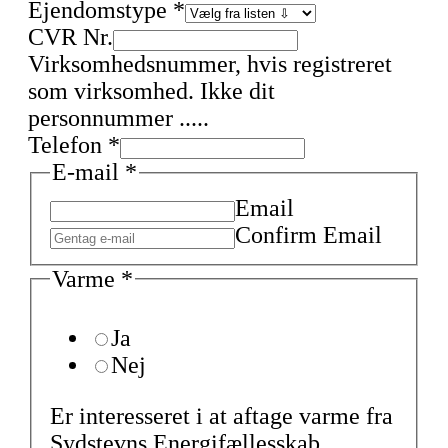
Ejendomstype
*
CVR Nr.
Virksomhedsnummer, hvis registreret
som virksomhed. Ikke dit
personnummer .....
Telefon
*
E-mail
*
Email
Confirm Email
Varme
*
Ja
Nej
Er interesseret i at aftage varme fra
Sydstevns Energifællesskab