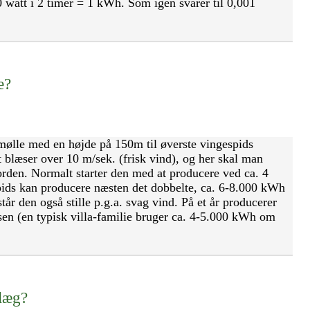
0 watt i 2 timer = 1 kWh. Som igen svarer til 0,001
e?
mølle med en højde på 150m til øverste vingespids
 blæser over 10 m/sek. (frisk vind), og her skal man
orden. Normalt starter den med at producere ved ca. 4
pids kan producere næsten det dobbelte, ca. 6-8.000 kWh
tår den også stille p.g.a. svag vind. På et år producerer
lsen (en typisk villa-familie bruger ca. 4-5.000 kWh om
nlæg?