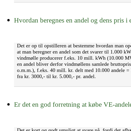
Hvordan beregnes en andel og dens pris i
Det er op til opstilleren at bestemme hvordan man op
at man beregner en andel som det svarer til 1.000 k
vindmølle producerer f.eks. 10 mill. kWh (10.000 MWh
en andel bliver derfor vindmøllens samlede bruttopris 
o.m.m.), f.eks. 40 mill. kr. delt med 10.000 andele = 
fra kr. 3000,- til kr. 5.000,- pr. andel.
Er det en god forretning at købe VE-andel
Det er kort og godt umuligt at svare på, fordi det afhæ