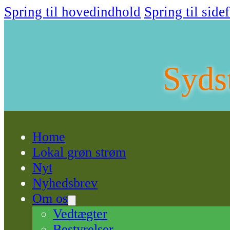
Spring til hovedindhold
Spring til side
Syds
Home
Lokal grøn strøm
Nyt
Nyhedsbrev
Om os
Vedtægter
Bestyrelser