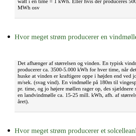
watt i en time = 1 kWh. Eller hvis der produceres 50
MWh osv
Hvor meget strøm producerer en vindmøll
Det afhænger af størrelsen og vinden. En typisk vind
producerer ca. 3500-5.000 kWh for hver time, når det
huske at vinden er kraftigere oppe i højden end ved j
m/sek. (svag vind). En vindmølle på 180m til vinges
pr. time, og jo højere møllen rager op, des sjældnere s
en landvindmølle ca. 15-25 mill. kWh, afh. af større
året).
Hvor meget strøm producerer et solcellea