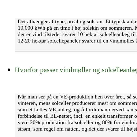
Det afhænger af type, areal og solskin. Et typisk an
10.000 kWh på en time i høj solskin om sommeren. Me
der er vind tilstede, svarer 10 hektar solcelleanlæg t
12-20 hektar solcellepaneler svarer til en vindmølles å
Hvorfor passer vindmøller og solcelleanl
Når man ser på en VE-produktion hen over året, så s
vinteren, mens solceller producerer mest om sommer
som et fælles VE-anlæg, også fordi man derved kan s
forbindelse til EL-nettet, incl. en enkelt transformer
være 20% produktion fra solceller og 80% fra vindmø
strøm, som regel om natten, og det der svarer til højs