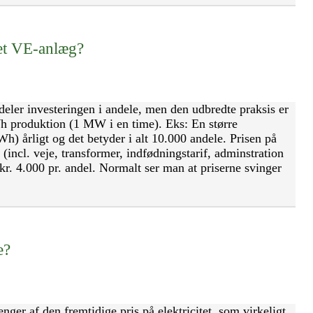
 et VE-anlæg?
deler investeringen i andele, men den udbredte praksis er
Wh produktion (1 MW i en time). Eks: En større
) årligt og det betyder i alt 10.000 andele. Prisen på
(incl. veje, transformer, indfødningstarif, adminstration
kr. 4.000 pr. andel. Normalt ser man at priserne svinger
e?
nger af den fremtidige pris på elektricitet, som virkeligt