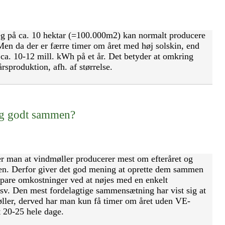
læg på ca. 10 hektar (=100.000m2) kan normalt producere
n da der er færre timer om året med høj solskin, end
il ca. 10-12 mill. kWh på et år. Det betyder at omkring
rsproduktion, afh. af størrelse.
æg godt sammen?
er man at vindmøller producerer mest om efteråret og
en. Derfor giver det god mening at oprette dem sammen
pare omkostninger ved at nøjes med en enkelt
 osv. Den mest fordelagtige sammensætning har vist sig at
ller, derved har man kun få timer om året uden VE-
t 20-25 hele dage.