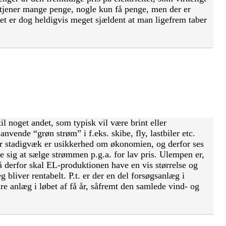
 tjener mange penge, nogle kun få penge, men der er
et er dog heldigvis meget sjældent at man ligefrem taber
l noget andet, som typisk vil være brint eller
nvende “grøn strøm” i f.eks. skibe, fly, lastbiler etc.
er stadigvæk er usikkerhed om økonomien, og derfor ses
le sig at sælge strømmen p.g.a. for lav pris. Ulempen er,
å derfor skal EL-produktionen have en vis størrelse og
g bliver rentabelt. P.t. er der en del forsøgsanlæg i
e anlæg i løbet af få år, såfremt den samlede vind- og