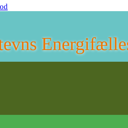
fod
tevns Energifælle