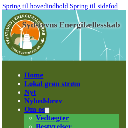
Spring til hovedindhold
Spring til sidefod
Sydstevns Energifællesskab
Home
Lokal grøn strøm
Nyt
Nyhedsbrev
Om os
Vedtægter
Bestyrelser