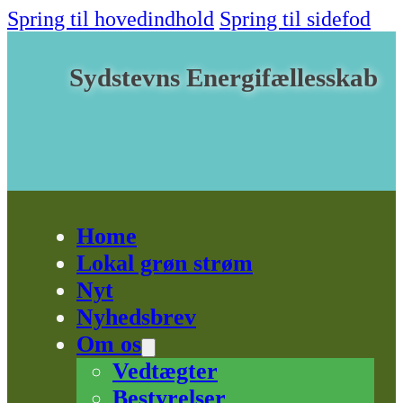
Spring til hovedindhold
Spring til sidefod
Sydstevns Energifællesskab
Home
Lokal grøn strøm
Nyt
Nyhedsbrev
Om os
Vedtægter
Bestyrelser