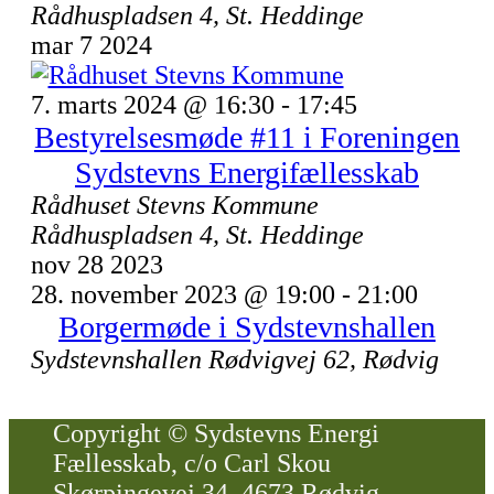
Rådhuspladsen 4, St. Heddinge
mar
7
2024
7. marts 2024 @ 16:30
-
17:45
Bestyrelsesmøde #11 i Foreningen
Sydstevns Energifællesskab
Rådhuset Stevns Kommune
Rådhuspladsen 4, St. Heddinge
nov
28
2023
28. november 2023 @ 19:00
-
21:00
Borgermøde i Sydstevnshallen
Sydstevnshallen
Rødvigvej 62, Rødvig
Copyright © Sydstevns Energi
Fællesskab, c/o Carl Skou
Skørpingevej 34, 4673 Rødvig