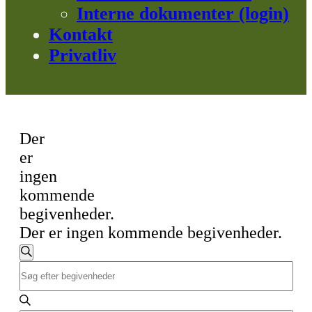
Interne dokumenter (login)
Kontakt
Privatliv
Der
er
ingen
kommende
begivenheder.
Der er ingen kommende begivenheder.
Begivenheder
Søg
Skriv
efter
nøgleord.
begivenheder
Søgning
Søg