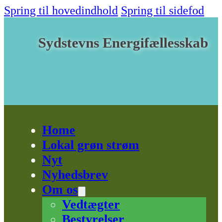
Spring til hovedindhold
Spring til sidefod
Sydstevns Energifællesskab
Home
Lokal grøn strøm
Nyt
Nyhedsbrev
Om os
Vedtægter
Bestyrelser