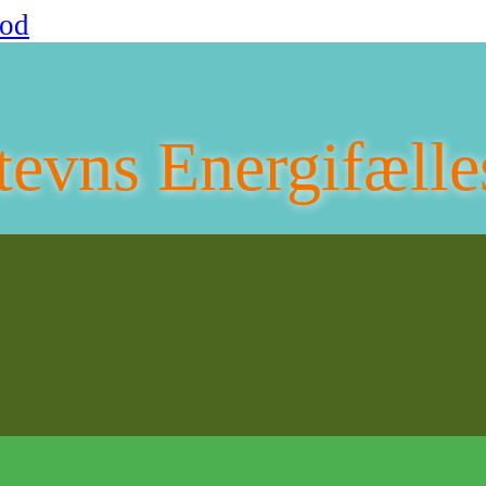
fod
tevns Energifælle