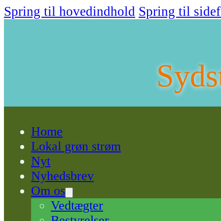
Spring til hovedindhold
Spring til side
Syds
Home
Lokal grøn strøm
Nyt
Nyhedsbrev
Om os
Vedtægter
Bestyrelser