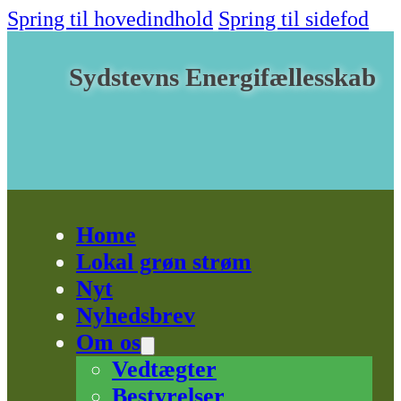
Spring til hovedindhold
Spring til sidefod
Sydstevns Energifællesskab
Home
Lokal grøn strøm
Nyt
Nyhedsbrev
Om os
Vedtægter
Bestyrelser