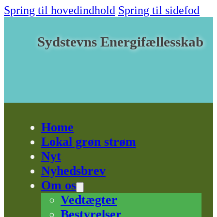
Spring til hovedindhold
Spring til sidefod
Sydstevns Energifællesskab
Home
Lokal grøn strøm
Nyt
Nyhedsbrev
Om os
Vedtægter
Bestyrelser