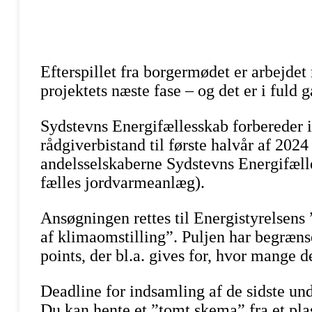
Efterspillet fra borgermødet er arbejdet 
projektets næste fase – og det er i fuld 
Sydstevns Energifællesskab forbereder i
rådgiverbistand til første halvår af 2024
andelsselskaberne Sydstevns Energifæl
fælles jordvarmeanlæg).
Ansøgningen rettes til Energistyrelsens 
af klimaomstilling”. Puljen har begrænse
points, der bl.a. gives for, hvor mange d
Deadline for indsamling af de sidste un
Du kan hente et ”tomt skema” fra et pla